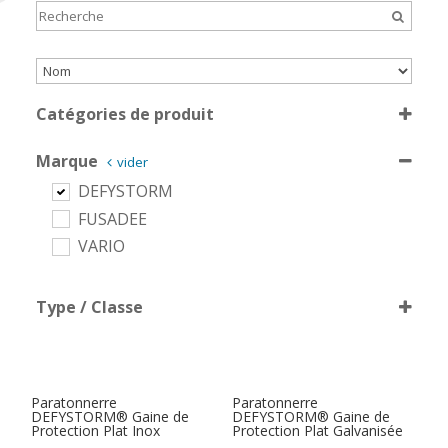
Sort Products
Catégories de produit
Paratonnerre et mise à la terre
Marque
vider
DEFYSTORM
FUSADEE
VARIO
Type / Classe
Pointe PDA
Paratonnerre
Paratonnerre
DEFYSTORM® Gaine de
DEFYSTORM® Gaine de
Protection Plat Inox
Protection Plat Galvanisée