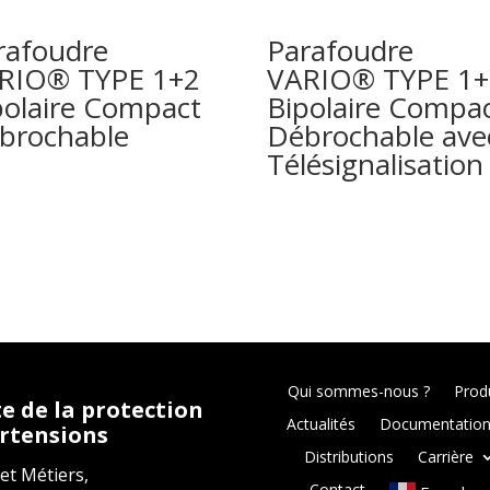
rafoudre
Parafoudre
RIO® TYPE 1+2
VARIO® TYPE 1+
polaire Compact
Bipolaire Compa
brochable
Débrochable ave
Télésignalisation
Qui sommes-nous ?
Prod
te de la protection
Actualités
Documentatio
urtensions
Distributions
Carrière
et Métiers,
Contact