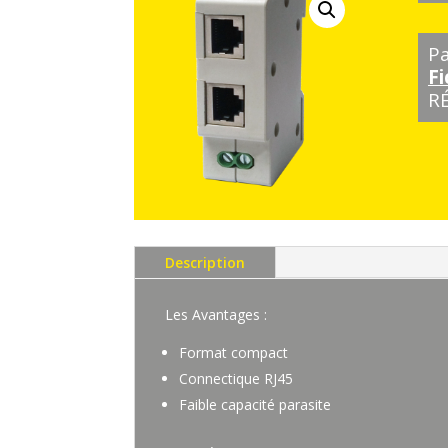
P
F
R
Description
Les Avantages :
Format compact
Connectique RJ45
Faible capacité parasite