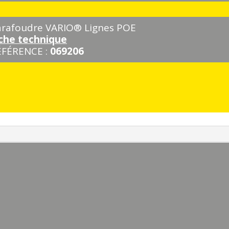
arafoudre VARIO® Lignes POE
iche technique
ÉFÉRENCE :
069206