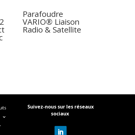
Parafoudre
2
VARIO® Liaison
ct
Radio & Satellite
c
Suivez-nous sur les réseaux
uits
sociaux
n