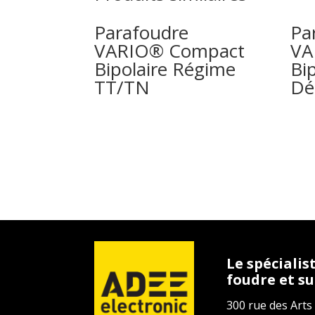
Parafoudre
Pa
VARIO® Compact
VA
Bipolaire Régime
Bi
TT/TN
Dé
Le spécialis
foudre et s
300 rue des Arts 