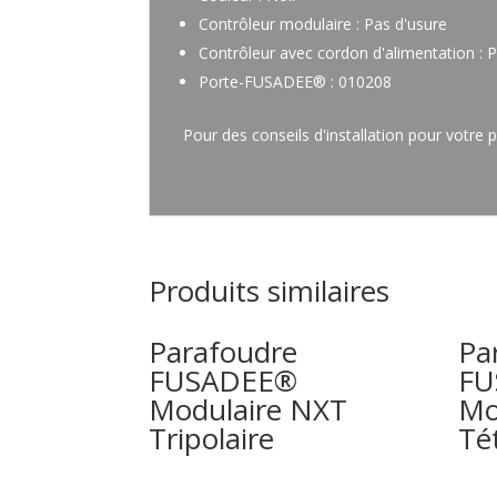
Contrôleur modulaire : Pas d'usure
Contrôleur avec cordon d'alimentation : 
Porte-FUSADEE® : 010208
Pour des conseils d'installation pour votr
Produits similaires
Parafoudre
Pa
FUSADEE®
FU
Modulaire NXT
Mo
Tripolaire
Té